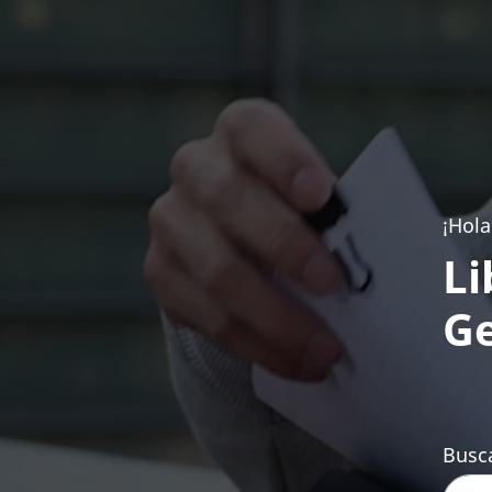
¡Hola
Li
Ge
Busca