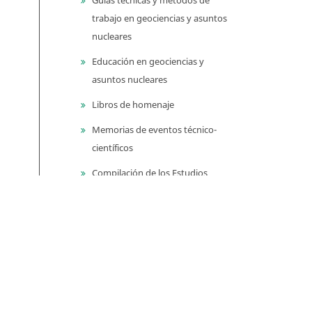
trabajo en geociencias y asuntos
nucleares
Educación en geociencias y
asuntos nucleares
Libros de homenaje
Memorias de eventos técnico-
científicos
Compilación de los Estudios
Geológicos Oficiales en
Colombia (CEGOC)
Centenario del Servicio
Geológico Colombiano
Información