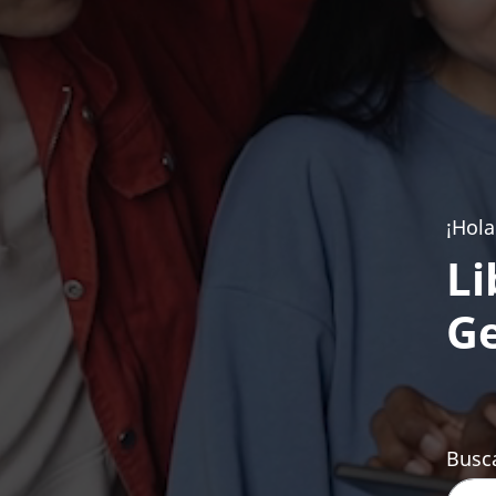
¡Hola
Li
Ge
Busca