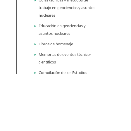
trabajo en geociencias y asuntos
nucleares
Educación en geociencias y
asuntos nucleares
Libros de homenaje
Memorias de eventos técnico-
científicos
Compilación de los Estudios
Geológicos Oficiales en
Colombia (CEGOC)
Centenario del Servicio
Geológico Colombiano
Información