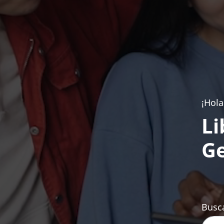
¡Hola
Li
Ge
Busca