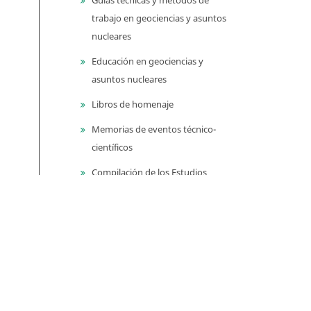
trabajo en geociencias y asuntos
nucleares
Educación en geociencias y
asuntos nucleares
Libros de homenaje
Memorias de eventos técnico-
científicos
Compilación de los Estudios
Geológicos Oficiales en
Colombia (CEGOC)
Centenario del Servicio
Geológico Colombiano
Información