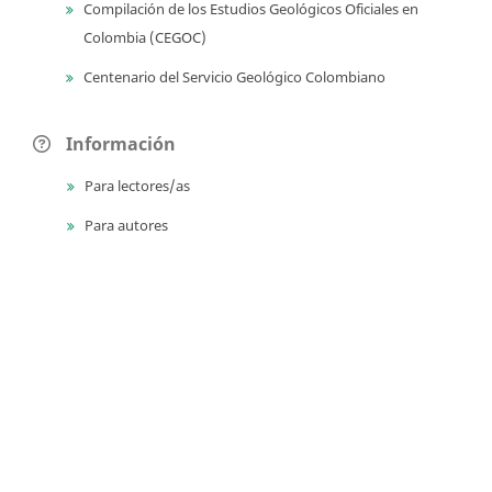
Compilación de los Estudios Geológicos Oficiales en
Colombia (CEGOC)
Centenario del Servicio Geológico Colombiano
Información
Para lectores/as
Para autores
Para bibliotecarios
Tutoriales
Enviar un archivo
Revisión interna/externa en OMP