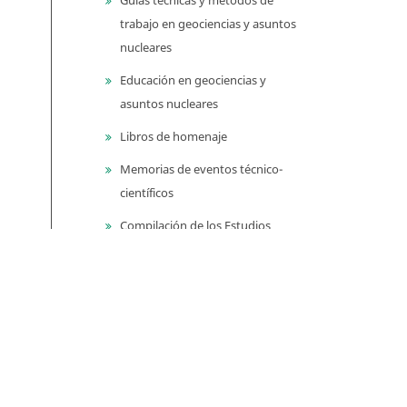
trabajo en geociencias y asuntos
nucleares
Educación en geociencias y
asuntos nucleares
Libros de homenaje
Memorias de eventos técnico-
científicos
Compilación de los Estudios
Geológicos Oficiales en
Colombia (CEGOC)
Centenario del Servicio
Geológico Colombiano
Información