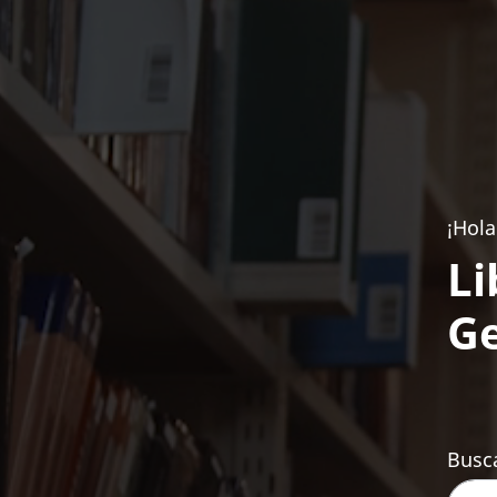
¡Hola
Li
Ge
Busca