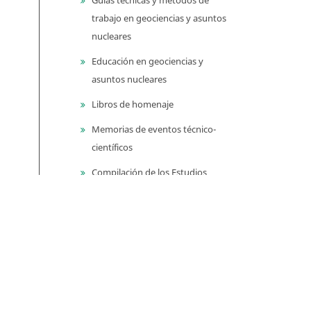
trabajo en geociencias y asuntos
nucleares
Educación en geociencias y
asuntos nucleares
Libros de homenaje
Memorias de eventos técnico-
científicos
Compilación de los Estudios
Geológicos Oficiales en
Colombia (CEGOC)
Centenario del Servicio
Geológico Colombiano
Información