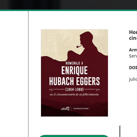
Hom
cin
Arm
Ser
DO
juli