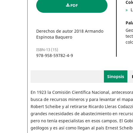
Col
PDF
L
Pal
Geo
Derechos de autor 2018 Armando
tec
Espinosa Baquero
col
ISBN-13 (15)
978-958-59782-4-9
Sinopsis
En 1923 la Comisión Científica Nacional, antecesor
busca de recursos mineros y para levantar el mapa 
Robert Scheibe y al retirarse Ricardo Lleras Codaz
grandes necesidades de abastecimiento en recursos m
pero no tenía especialistas en esos campos. El Gob
geólogos y es así como llegan al país Ernest Schei