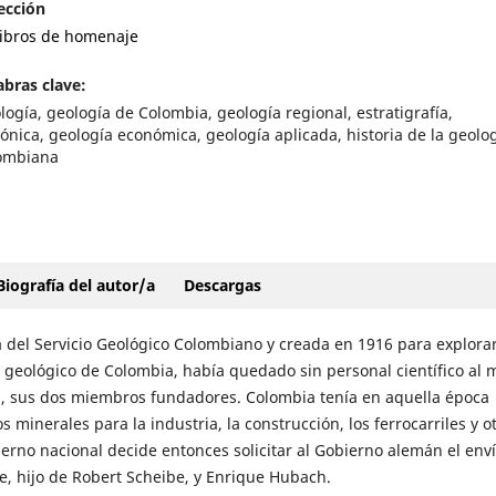
ección
ibros de homenaje
abras clave:
logía, geología de Colombia, geología regional, estratigrafía,
tónica, geología económica, geología aplicada, historia de la geolo
ombiana
Biografía del autor/a
Descargas
a del Servicio Geológico Colombiano y creada en 1916 para explora
geológico de Colombia, había quedado sin personal científico al m
zi, sus dos miembros fundadores. Colombia tenía en aquella época
inerales para la industria, la construcción, los ferrocarriles y ot
ierno nacional decide entonces solicitar al Gobierno alemán el env
be, hijo de Robert Scheibe, y Enrique Hubach.