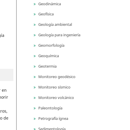
Geodinámica
Geofísica
Geología ambiental
Geología para ingeniería
gía
Geomorfología
Geoquímica
Geotermia
Monitoreo geodésico
Monitoreo sísmico
r en
orir
Monitoreo volcánico
Paleontología
ros,
ío de
Petrografía ígnea
Sedimentología