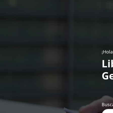
¡Hola
Li
Ge
Busca