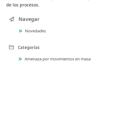
de los procesos.
Navegar
Novedades
Categorías
Amenaza por movimientos en masa
Amenaza sísmica
Amenaza volcánica
Estratigrafía
Evolución geológica
Geocronología
Geodinámica
Geofísica