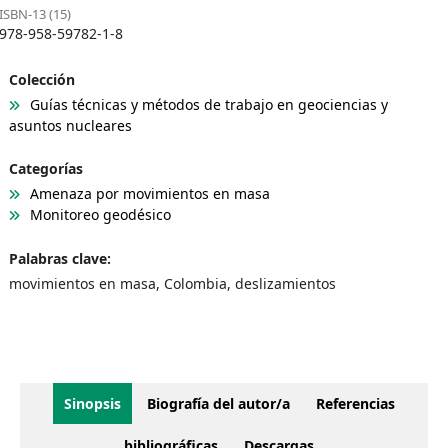
ISBN-13 (15)
978-958-59782-1-8
Colección
Guías técnicas y métodos de trabajo en geociencias y
asuntos nucleares
Categorías
Amenaza por movimientos en masa
Monitoreo geodésico
Palabras clave:
movimientos en masa, Colombia, deslizamientos
Sinopsis
Biografía del autor/a
Referencias
bibliográficas
Descargas