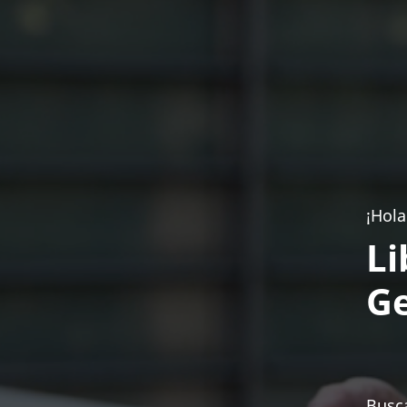
¡Hola
Li
Ge
Busca