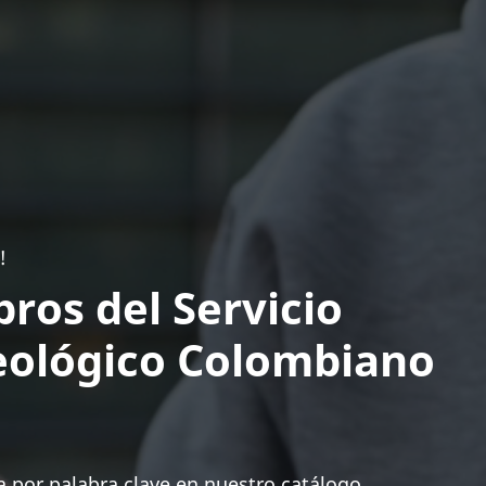
!
bros del Servicio
ológico Colombiano
 por palabra clave en nuestro catálogo.