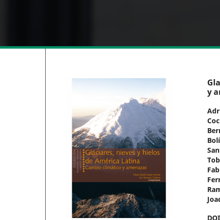
Gla
y 
Adr
Coc
Ber
Bol
San
To
Fab
Fer
Ram
Joa
DO