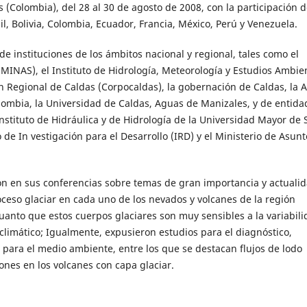
 (Colombia), del 28 al 30 de agosto de 2008, con la participación d
l, Bolivia, Colombia, Ecuador, Francia, México, Perú y Venezuela.
de instituciones de los ámbitos nacional y regional, tales como el
MINAS), el Instituto de Hidrología, Meteorología y Estudios Ambie
n Regional de Caldas (Corpocaldas), la gobernación de Caldas, la A
ombia, la Universidad de Caldas, Aguas de Manizales, y de entida
Instituto de Hidráulica y de Hidrología de la Universidad Mayor de 
o de In vestigación para el Desarrollo (IRD) y el Ministerio de Asunt
ron en sus conferencias sobre temas de gran importancia y actualid
roceso glaciar en cada uno de los nevados y volcanes de la región
uanto que estos cuerpos glaciares son muy sensibles a la variabili
climático; Igualmente, expusieron estudios para el diagnóstico,
 para el medio ambiente, entre los que se destacan flujos de lodo
ones en los volcanes con capa glaciar.
mentos (fotogrametría digital, ortofotomapa, evaluación geométric