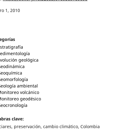
ro 1, 2010
egorías
stratigrafía
edimentología
volución geológica
eodinámica
eoquímica
eomorfología
eología ambiental
onitoreo volcánico
onitoreo geodésico
eocronología
abras clave:
ciares, preservación, cambio climático, Colombia