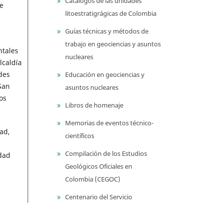
Catálogos de las unidades
e
litoestratigrágicas de Colombia
Guías técnicas y métodos de
trabajo en geociencias y asuntos
ntales
nucleares
lcaldía
des
Educación en geociencias y
San
asuntos nucleares
os
Libros de homenaje
Memorias de eventos técnico-
ad,
científicos
Compilación de los Estudios
dad
Geológicos Oficiales en
Colombia (CEGOC)
Centenario del Servicio
Geológico Colombiano
a,