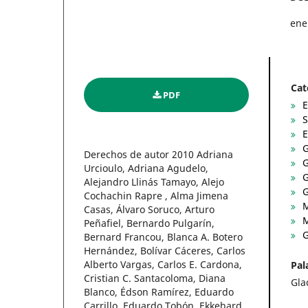
ene
Cat
PDF
E
S
E
G
Derechos de autor 2010 Adriana
G
Urcioulo, Adriana Agudelo,
G
Alejandro Llinás Tamayo, Alejo
G
Cochachin Rapre , Alma Jimena
M
Casas, Álvaro Soruco, Arturo
M
Peñafiel, Bernardo Pulgarín,
G
Bernard Francou, Blanca A. Botero
Hernández, Bolívar Cáceres, Carlos
Alberto Vargas, Carlos E. Cardona,
Pal
Cristian C. Santacoloma, Diana
Gla
Blanco, Édson Ramírez, Eduardo
Carrillo, Eduardo Tobón, Ekkehard