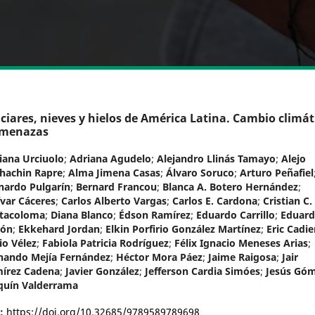
ciares, nieves y hielos de América Latina. Cambio climát
amenazas
iana Urciuolo
;
Adriana Agudelo
;
Alejandro Llinás Tamayo
;
Alejo
hachin Rapre
;
Alma Jimena Casas
;
Álvaro Soruco
;
Arturo Peñafiel
nardo Pulgarín
;
Bernard Francou
;
Blanca A. Botero Hernández
;
ívar Cáceres
;
Carlos Alberto Vargas
;
Carlos E. Cardona
;
Cristian C.
tacoloma
;
Diana Blanco
;
Édson Ramírez
;
Eduardo Carrillo
;
Eduar
bón
;
Ekkehard Jordan
;
Elkin Porfirio González Martínez
;
Eric Cadie
io Vélez
;
Fabiola Patricia Rodríguez
;
Félix Ignacio Meneses Arias
;
nando Mejía Fernández
;
Héctor Mora Páez
;
Jaime Raigosa
;
Jair
írez Cadena
;
Javier González
;
Jefferson Cardia Simóes
;
Jesús Gó
quín Valderrama
I:
https://doi.org/10.32685/9789589789698