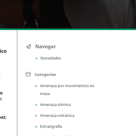
Navegar
ico
Novedades
Categorías
;
Amenaza por movimientos en
do
masa
r
;
Amenaza sísmica
Amenaza volcánica
mez
;
Estratigrafía