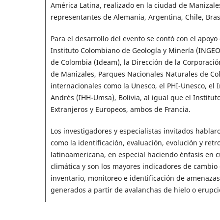
América Latina, realizado en la ciudad de Manizales
representantes de Alemania, Argentina, Chile, Brasi
Para el desarrollo del evento se contó con el apoyo 
Instituto Colombiano de Geología y Minería (INGEO
de Colombia (Ideam), la Dirección de la Corporació
de Manizales, Parques Nacionales Naturales de Col
internacionales como la Unesco, el PHI-Unesco, el 
Andrés (IHH-Umsa), Bolivia, al igual que el Institut
Extranjeros y Europeos, ambos de Francia.
Los investigadores y especialistas invitados habla
como la identificación, evaluación, evolución y ret
latinoamericana, en especial haciendo énfasis en c
climática y son los mayores indicadores de cambio 
inventario, monitoreo e identificación de amenazas
generados a partir de avalanchas de hielo o erupci
Así mismo, describieron técnicas, métodos e instru