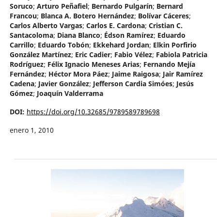
Soruco
;
Arturo Peñafiel
;
Bernardo Pulgarín
;
Bernard
Francou
;
Blanca A. Botero Hernández
;
Bolívar Cáceres
;
Carlos Alberto Vargas
;
Carlos E. Cardona
;
Cristian C.
Santacoloma
;
Diana Blanco
;
Édson Ramírez
;
Eduardo
Carrillo
;
Eduardo Tobón
;
Ekkehard Jordan
;
Elkin Porfirio
González Martínez
;
Eric Cadier
;
Fabio Vélez
;
Fabiola Patricia
Rodríguez
;
Félix Ignacio Meneses Arias
;
Fernando Mejía
Fernández
;
Héctor Mora Páez
;
Jaime Raigosa
;
Jair Ramírez
Cadena
;
Javier González
;
Jefferson Cardia Simóes
;
Jesús
Gómez
;
Joaquín Valderrama
DOI:
https://doi.org/10.32685/9789589789698
enero 1, 2010