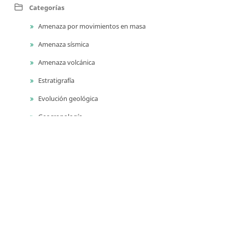
Categorías
Amenaza por movimientos en masa
Amenaza sísmica
Amenaza volcánica
Estratigrafía
Evolución geológica
Geocronología
Geodinámica
Geofísica
Geología ambiental
Geología para ingeniería
Geomorfología
Geoquímica