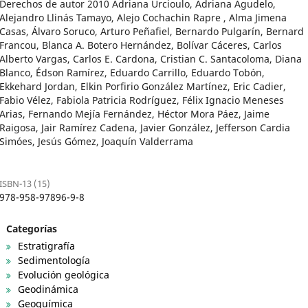
Derechos de autor 2010 Adriana Urcioulo, Adriana Agudelo,
Alejandro Llinás Tamayo, Alejo Cochachin Rapre , Alma Jimena
Casas, Álvaro Soruco, Arturo Peñafiel, Bernardo Pulgarín, Bernard
Francou, Blanca A. Botero Hernández, Bolívar Cáceres, Carlos
Alberto Vargas, Carlos E. Cardona, Cristian C. Santacoloma, Diana
Blanco, Édson Ramírez, Eduardo Carrillo, Eduardo Tobón,
Ekkehard Jordan, Elkin Porfirio González Martínez, Eric Cadier,
Fabio Vélez, Fabiola Patricia Rodríguez, Félix Ignacio Meneses
Arias, Fernando Mejía Fernández, Héctor Mora Páez, Jaime
Raigosa, Jair Ramírez Cadena, Javier González, Jefferson Cardia
Simóes, Jesús Gómez, Joaquín Valderrama
ISBN-13 (15)
978-958-97896-9-8
Categorías
Estratigrafía
Sedimentología
Evolución geológica
Geodinámica
Geoquímica