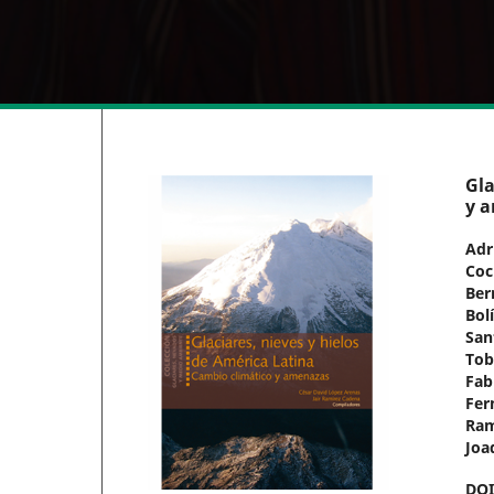
Gla
y 
Adr
Coc
Ber
Bol
San
To
Fab
Fer
Ram
Joa
DO