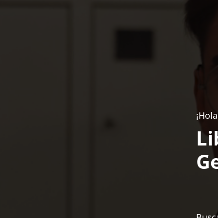
¡Hola
Li
Ge
Busca