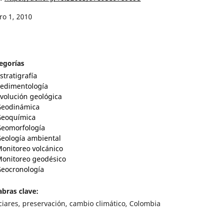
ro 1, 2010
egorías
stratigrafía
edimentología
volución geológica
eodinámica
eoquímica
eomorfología
eología ambiental
onitoreo volcánico
onitoreo geodésico
eocronología
abras clave:
ciares, preservación, cambio climático, Colombia