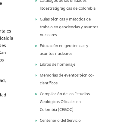
Catálogos de las unidades
e
litoestratigrágicas de Colombia
Guías técnicas y métodos de
trabajo en geociencias y asuntos
ntales
nucleares
lcaldía
des
Educación en geociencias y
San
asuntos nucleares
os
Libros de homenaje
Memorias de eventos técnico-
ad,
científicos
Compilación de los Estudios
dad
Geológicos Oficiales en
Colombia (CEGOC)
Centenario del Servicio
Geológico Colombiano
a,