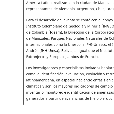
América Latina, realizado en la ciudad de Manizales
representantes de Alemania, Argentina, Chile, Brasi
Para el desarrollo del evento se contó con el apoyo 
Instituto Colombiano de Geología y Minería (INGEO
de Colombia (Ideam), la Dirección de la Corporació
de Manizales, Parques Nacionales Naturales de Col
internacionales como la Unesco, el PHI-Unesco, el 
Andrés (IHH-Umsa), Bolivia, al igual que el Institut
Extranjeros y Europeos, ambos de Francia.
Los investigadores y especialistas invitados habla
como la identificación, evaluación, evolución y ret
latinoamericana, en especial haciendo énfasis en c
climática y son los mayores indicadores de cambio 
inventario, monitoreo e identificación de amenazas
generados a partir de avalanchas de hielo o erupci
Así mismo, describieron técnicas, métodos e instru