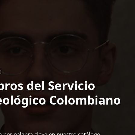
!
bros del Servicio
ológico Colombiano
 por palabra clave en nuestro catálogo.