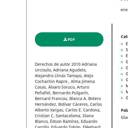
ene
Cat
PDF
E
S
E
G
Derechos de autor 2010 Adriana
G
Urcioulo, Adriana Agudelo,
G
Alejandro Llinás Tamayo, Alejo
G
Cochachin Rapre , Alma Jimena
M
Casas, Álvaro Soruco, Arturo
M
Peñafiel, Bernardo Pulgarín,
G
Bernard Francou, Blanca A. Botero
Hernández, Bolívar Cáceres, Carlos
Alberto Vargas, Carlos E. Cardona,
Pal
Cristian C. Santacoloma, Diana
Gla
Blanco, Édson Ramírez, Eduardo
Carrillo, Eduardo Tobón, Ekkehard