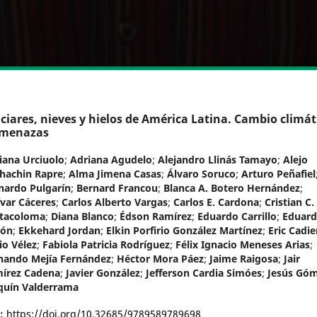
ciares, nieves y hielos de América Latina. Cambio climát
amenazas
iana Urciuolo
;
Adriana Agudelo
;
Alejandro Llinás Tamayo
;
Alejo
hachin Rapre
;
Alma Jimena Casas
;
Álvaro Soruco
;
Arturo Peñafiel
nardo Pulgarín
;
Bernard Francou
;
Blanca A. Botero Hernández
;
ívar Cáceres
;
Carlos Alberto Vargas
;
Carlos E. Cardona
;
Cristian C.
tacoloma
;
Diana Blanco
;
Édson Ramírez
;
Eduardo Carrillo
;
Eduar
bón
;
Ekkehard Jordan
;
Elkin Porfirio González Martínez
;
Eric Cadie
io Vélez
;
Fabiola Patricia Rodríguez
;
Félix Ignacio Meneses Arias
;
nando Mejía Fernández
;
Héctor Mora Páez
;
Jaime Raigosa
;
Jair
írez Cadena
;
Javier González
;
Jefferson Cardia Simóes
;
Jesús Gó
quín Valderrama
I:
https://doi.org/10.32685/9789589789698