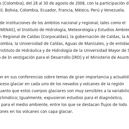
 (Colombia), del 28 al 30 de agosto de 2008, con la participación d
l, Bolivia, Colombia, Ecuador, Francia, México, Perú y Venezuela.
de instituciones de los ámbitos nacional y regional, tales como el
MINAS), el Instituto de Hidrología, Meteorología y Estudios Ambie
n Regional de Caldas (Corpocaldas), la gobernación de Caldas, la A
ombia, la Universidad de Caldas, Aguas de Manizales, y de entida
Instituto de Hidráulica y de Hidrología de la Universidad Mayor de 
o de In vestigación para el Desarrollo (IRD) y el Ministerio de Asunt
ron en sus conferencias sobre temas de gran importancia y actualid
roceso glaciar en cada uno de los nevados y volcanes de la región
uanto que estos cuerpos glaciares son muy sensibles a la variabili
climático; Igualmente, expusieron estudios para el diagnóstico,
 para el medio ambiente, entre los que se destacan flujos de lodo
ones en los volcanes con capa glaciar.
mentos (fotogrametría digital, ortofotomapa, evaluación geométric