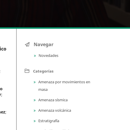
Navegar
ico
Novedades
Categorías
;
Amenaza por movimientos en
do
masa
r
;
Amenaza sísmica
Amenaza volcánica
mez
;
Estratigrafía