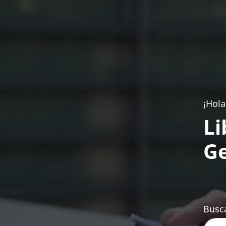
¡Hola
Li
Ge
Busca