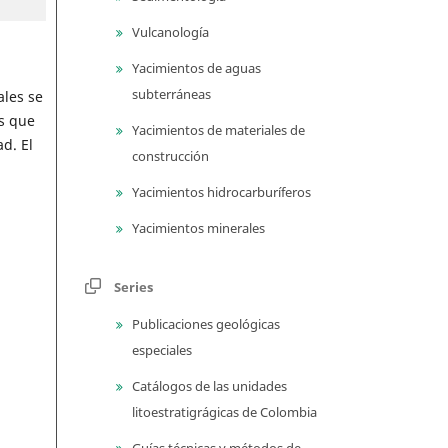
Vulcanología
Yacimientos de aguas
subterráneas
ales se
as que
Yacimientos de materiales de
d. El
construcción
Yacimientos hidrocarburíferos
Yacimientos minerales
Series
Publicaciones geológicas
especiales
Catálogos de las unidades
litoestratigrágicas de Colombia
Guías técnicas y métodos de