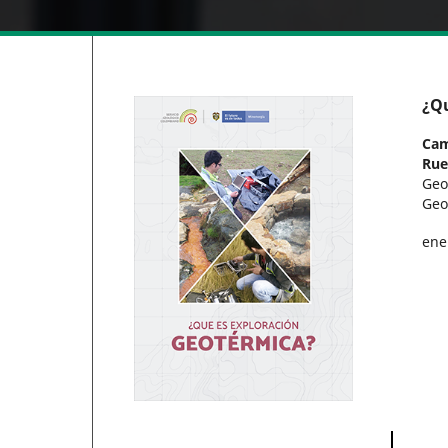
¿Qu
Cam
Rue
Geo
Geo
ene