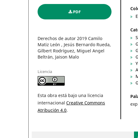
Col
PDF
E
Cat
S
Derechos de autor 2019 Camilo
G
Matiz León , Jesús Bernardo Rueda,
G
Gilbert Rodríguez, Miguel Angel
Beltrán, Jaison Malo
G
Y
A
Licencia
M
G
Esta obra está bajo una licencia
Pal
internacional
Creative Commons
exp
Atribución 4.0
.