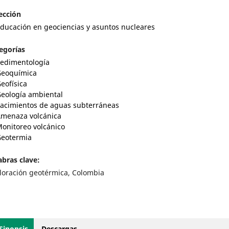
ección
ducación en geociencias y asuntos nucleares
egorías
edimentología
eoquímica
eofísica
eología ambiental
acimientos de aguas subterráneas
menaza volcánica
onitoreo volcánico
eotermia
abras clave:
loración geotérmica, Colombia
Sinopsis
Descargas