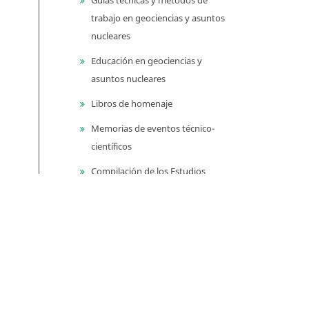
trabajo en geociencias y asuntos
nucleares
Educación en geociencias y
asuntos nucleares
Libros de homenaje
Memorias de eventos técnico-
científicos
Compilación de los Estudios
Geológicos Oficiales en
Colombia (CEGOC)
Centenario del Servicio
Geológico Colombiano
Información