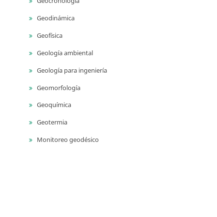
Geocronología
Geodinámica
Geofísica
Geología ambiental
Geología para ingeniería
Geomorfología
Geoquímica
Geotermia
Monitoreo geodésico
Monitoreo sísmico
Monitoreo volcánico
Paleontología
Petrografía ígnea