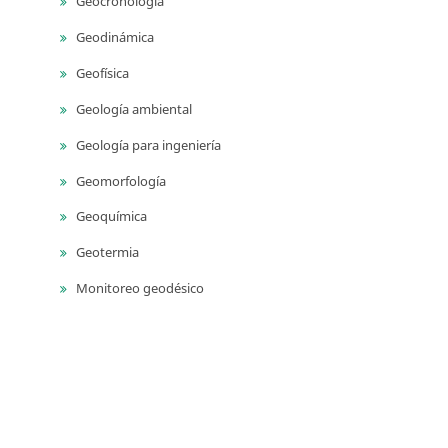
Geocronología
Geodinámica
Geofísica
Geología ambiental
Geología para ingeniería
Geomorfología
Geoquímica
Geotermia
Monitoreo geodésico
Monitoreo sísmico
Monitoreo volcánico
Paleontología
Petrografía ígnea