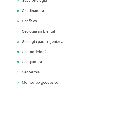
Geocronología
Geodinámica
Geofísica
Geología ambiental
Geología para ingeniería
Geomorfología
Geoquímica
Geotermia
Monitoreo geodésico
Monitoreo sísmico
Monitoreo volcánico
Paleontología
Petrografía ígnea