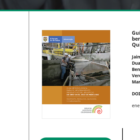
Guí
ben
Qu
Jai
Dua
Ben
Ver
Mar
DO
ene