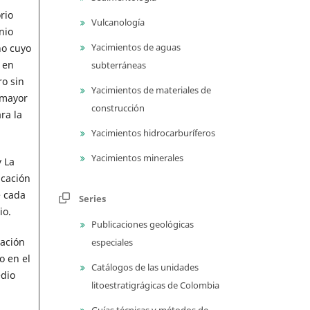
rio
Vulcanología
nio
Yacimientos de aguas
no cuyo
 en
subterráneas
ro sin
Yacimientos de materiales de
 mayor
construcción
ra la
Yacimientos hidrocarburíferos
Yacimientos minerales
 La
icación
e cada
Series
io.
Publicaciones geológicas
ración
especiales
o en el
Catálogos de las unidades
edio
litoestratigrágicas de Colombia
Guías técnicas y métodos de