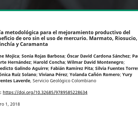
a metodológica para el mejoramiento productivo del
eficio de oro sin el uso de mercurio. Marmato, Riosucio,
inchía y Caramanta
me Mojica
;
Sonia Rojas Barbosa
;
Óscar David Cardona Sánchez
;
Pa
rte Hernández
;
Harold Concha
;
Wilmar David Montenegro
;
edicto Galindo Aguirre
;
Fabián Ramírez Pita
;
Silvia Fuentes Torre
ónica Ruíz Solano
;
Viviana Pérez
;
Yolanda Cañón Romero
;
Yury
entes Laverde
,
Servicio Geológico Colombiano
I:
https://doi.org/10.32685/9789585228634
ro 1, 2018