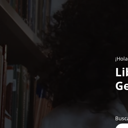
¡Hola
Li
Ge
Busca