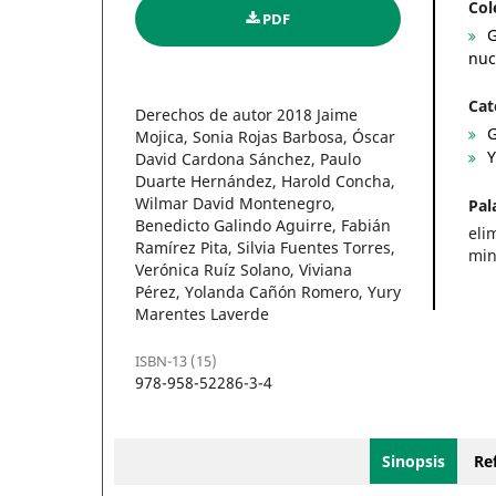
Col
PDF
G
nuc
Cat
Derechos de autor 2018 Jaime
G
Mojica, Sonia Rojas Barbosa, Óscar
Y
David Cardona Sánchez, Paulo
Duarte Hernández, Harold Concha,
Wilmar David Montenegro,
Pal
Benedicto Galindo Aguirre, Fabián
eli
Ramírez Pita, Silvia Fuentes Torres,
min
Verónica Ruíz Solano, Viviana
Pérez, Yolanda Cañón Romero, Yury
Marentes Laverde
ISBN-13 (15)
978-958-52286-3-4
Sinopsis
Ref