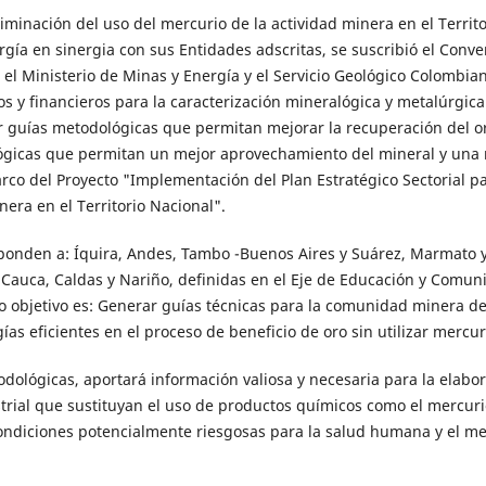
liminación del uso del mercurio de la actividad minera en el Territo
rgía en sinergia con sus Entidades adscritas, se suscribió el Conve
 el Ministerio de Minas y Energía y el Servicio Geológico Colombia
os y financieros para la caracterización mineralógica y metalúrgica
zar guías metodológicas que permitan mejorar la recuperación del o
nológicas que permitan un mejor aprovechamiento del mineral y una
arco del Proyecto "Implementación del Plan Estratégico Sectorial pa
nera en el Territorio Nacional".
sponden a: Íquira, Andes, Tambo -Buenos Aires y Suárez, Marmato y
 Cauca, Caldas y Nariño, definidas en el Eje de Educación y Comun
uyo objetivo es: Generar guías técnicas para la comunidad minera d
as eficientes en el proceso de beneficio de oro sin utilizar mercur
dológicas, aportará información valiosa y necesaria para la elabo
rial que sustituyan el uso de productos químicos como el mercuri
condiciones potencialmente riesgosas para la salud humana y el m