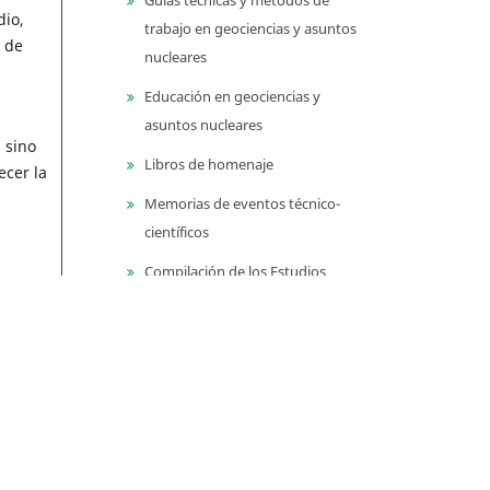
dio,
trabajo en geociencias y asuntos
a de
nucleares
Educación en geociencias y
asuntos nucleares
 sino
Libros de homenaje
ecer la
Memorias de eventos técnico-
científicos
Compilación de los Estudios
Geológicos Oficiales en
Colombia (CEGOC)
Centenario del Servicio
Geológico Colombiano
Información