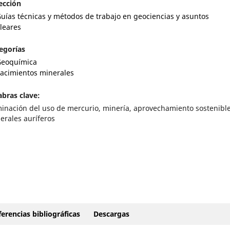
ección
uías técnicas y métodos de trabajo en geociencias y asuntos
leares
egorías
eoquímica
acimientos minerales
abras clave:
minación del uso de mercurio, minería, aprovechamiento sostenibl
erales auríferos
erencias bibliográficas
Descargas