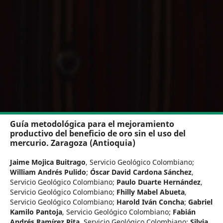
Guía metodológica para el mejoramiento
productivo del beneficio de oro sin el uso del
mercurio.​ Zaragoza (Antioquia)
Jaime Mojica Buitrago
,
Servicio Geológico Colombiano
;
William Andrés Pulido
;
Óscar David Cardona Sánchez
,
Servicio Geológico Colombiano
;
Paulo Duarte Hernández
,
Servicio Geológico Colombiano
;
Fhilly Mabel Abueta
,
Servicio Geológico Colombiano
;
Harold Iván Concha
;
Gabriel
Kamilo Pantoja
,
Servicio Geológico Colombiano
;
Fabián
Andrés Ramírez Pita
,
Servicio Geológico Colombiano
;
Silvia