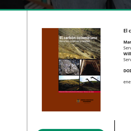
El 
Mar
Ser
Wil
Ser
DO
ene