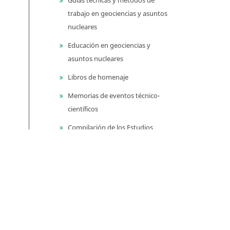
trabajo en geociencias y asuntos
nucleares
Educación en geociencias y
asuntos nucleares
Libros de homenaje
Memorias de eventos técnico-
científicos
Compilación de los Estudios
Geológicos Oficiales en
Colombia (CEGOC)
Centenario del Servicio
Geológico Colombiano
Información