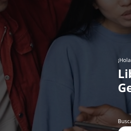
¡Hola
Li
Ge
Busca