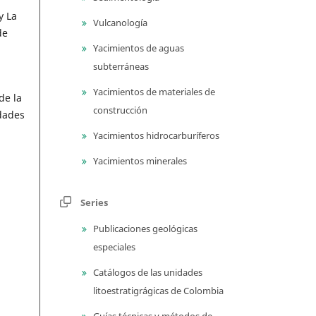
y La
Vulcanología
de
Yacimientos de aguas
subterráneas
Yacimientos de materiales de
de la
construcción
dades
Yacimientos hidrocarburíferos
Yacimientos minerales
Series
Publicaciones geológicas
especiales
Catálogos de las unidades
litoestratigrágicas de Colombia
Guías técnicas y métodos de