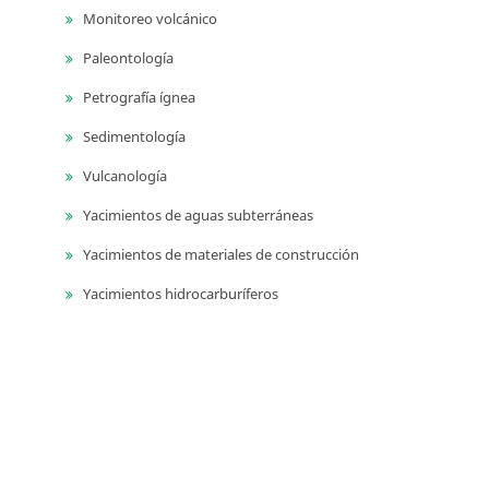
Monitoreo volcánico
Paleontología
Petrografía ígnea
Sedimentología
Vulcanología
Yacimientos de aguas subterráneas
Yacimientos de materiales de construcción
Yacimientos hidrocarburíferos
Yacimientos minerales
Series
Publicaciones geológicas especiales
Catálogos de las unidades litoestratigrágicas de