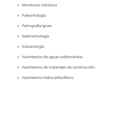
Monitoreo volcánico
Paleontología
Petrografía ígnea
Sedimentología
Vulcanología
Yacimientos de aguas subterráneas
Yacimientos de materiales de construcción
Yacimientos hidrocarburíferos
Yacimientos minerales
Series
Publicaciones geológicas especiales
Catálogos de las unidades litoestratigrágicas de