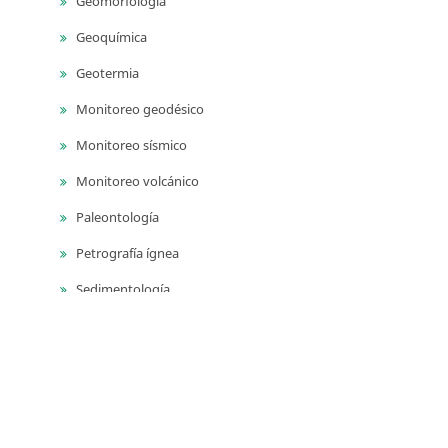
Geomorfología
Geoquímica
Geotermia
Monitoreo geodésico
Monitoreo sísmico
Monitoreo volcánico
Paleontología
Petrografía ígnea
Sedimentología
Vulcanología
Yacimientos de aguas subterráneas
Yacimientos de materiales de construcción
Yacimientos hidrocarburíferos