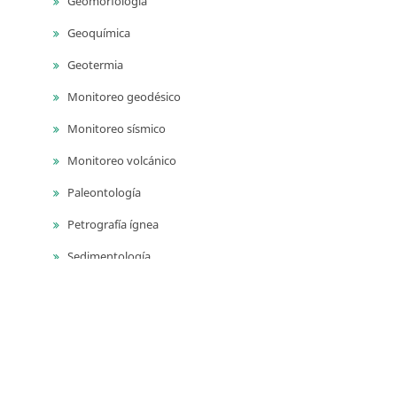
Geomorfología
Geoquímica
Geotermia
Monitoreo geodésico
Monitoreo sísmico
Monitoreo volcánico
Paleontología
Petrografía ígnea
Sedimentología
Vulcanología
Yacimientos de aguas subterráneas
Yacimientos de materiales de construcción
Yacimientos hidrocarburíferos