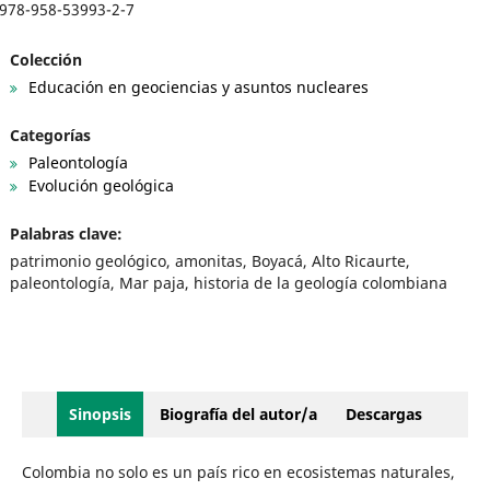
978-958-53993-2-7
Colección
Educación en geociencias y asuntos nucleares
Categorías
Paleontología
Evolución geológica
Palabras clave:
patrimonio geológico, amonitas, Boyacá, Alto Ricaurte,
paleontología, Mar paja, historia de la geología colombiana
Sinopsis
Biografía del autor/a
Descargas
Colombia no solo es un país rico en ecosistemas naturales,