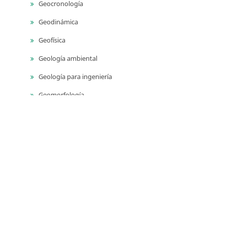
Geocronología
Geodinámica
Geofísica
Geología ambiental
Geología para ingeniería
Geomorfología
Geoquímica
Geotermia
Monitoreo geodésico
Monitoreo sísmico
Monitoreo volcánico
Paleontología
Petrografía ígnea