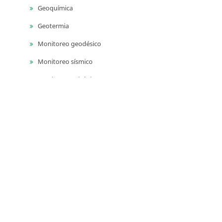
Geoquímica
Geotermia
Monitoreo geodésico
Monitoreo sísmico
Monitoreo volcánico
Paleontología
Petrografía ígnea
Sedimentología
Vulcanología
Yacimientos de aguas subterráneas
Yacimientos de materiales de construcción
Yacimientos hidrocarburíferos
Yacimientos minerales