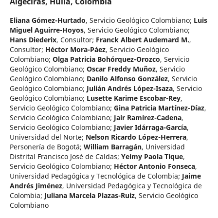
Algeciras, Huila, Colombia
Eliana Gómez-Hurtado
,
Servicio Geológico Colombiano
;
Luis
Miguel Aguirre-Hoyos
,
Servicio Geológico Colombiano
;
Hans Diederix
,
Consultor
;
Franck Albert Audemard M.
,
Consultor
;
Héctor Mora-Páez
,
Servicio Geológico
Colombiano
;
Olga Patricia Bohórquez-Orozco
,
Servicio
Geológico Colombiano
;
Oscar Freddy Muñoz
,
Servicio
Geológico Colombiano
;
Danilo Alfonso González
,
Servicio
Geológico Colombiano
;
Julián Andrés López-Isaza
,
Servicio
Geológico Colombiano
;
Lusette Karime Escobar-Rey
,
Servicio Geológico Colombiano
;
Gina Patricia Martínez-Díaz
,
Servicio Geológico Colombiano
;
Jair Ramírez-Cadena
,
Servicio Geológico Colombiano
;
Javier Idárraga-García
,
Universidad del Norte
;
Nelson Ricardo López-Herrera
,
Personería de Bogotá
;
William Barragán
,
Universidad
Distrital Francisco José de Caldas
;
Yeimy Paola Tique
,
Servicio Geológico Colombiano
;
Héctor Antonio Fonseca
,
Universidad Pedagógica y Tecnológica de Colombia
;
Jaime
Andrés Jiménez
,
Universidad Pedagógica y Tecnológica de
Colombia
;
Juliana Marcela Plazas-Ruiz
,
Servicio Geológico
Colombiano