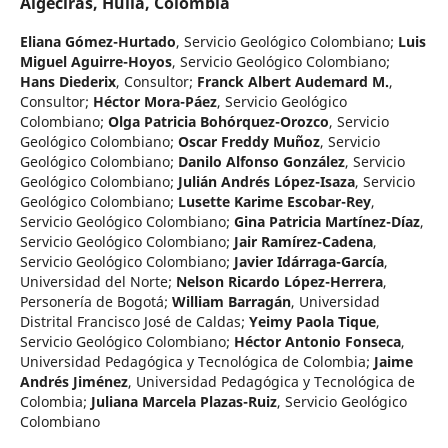
Algeciras, Huila, Colombia
Eliana Gómez-Hurtado
,
Servicio Geológico Colombiano
;
Luis
Miguel Aguirre-Hoyos
,
Servicio Geológico Colombiano
;
Hans Diederix
,
Consultor
;
Franck Albert Audemard M.
,
Consultor
;
Héctor Mora-Páez
,
Servicio Geológico
Colombiano
;
Olga Patricia Bohórquez-Orozco
,
Servicio
Geológico Colombiano
;
Oscar Freddy Muñoz
,
Servicio
Geológico Colombiano
;
Danilo Alfonso González
,
Servicio
Geológico Colombiano
;
Julián Andrés López-Isaza
,
Servicio
Geológico Colombiano
;
Lusette Karime Escobar-Rey
,
Servicio Geológico Colombiano
;
Gina Patricia Martínez-Díaz
,
Servicio Geológico Colombiano
;
Jair Ramírez-Cadena
,
Servicio Geológico Colombiano
;
Javier Idárraga-García
,
Universidad del Norte
;
Nelson Ricardo López-Herrera
,
Personería de Bogotá
;
William Barragán
,
Universidad
Distrital Francisco José de Caldas
;
Yeimy Paola Tique
,
Servicio Geológico Colombiano
;
Héctor Antonio Fonseca
,
Universidad Pedagógica y Tecnológica de Colombia
;
Jaime
Andrés Jiménez
,
Universidad Pedagógica y Tecnológica de
Colombia
;
Juliana Marcela Plazas-Ruiz
,
Servicio Geológico
Colombiano