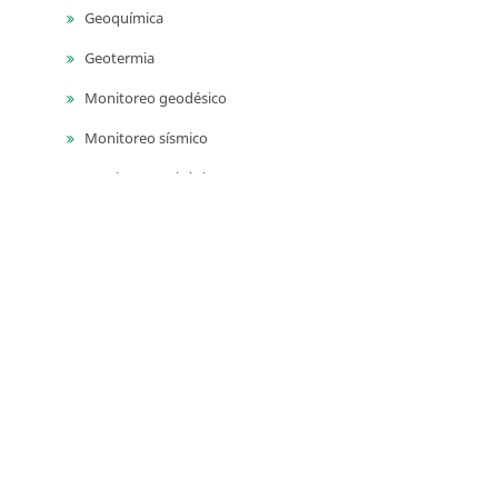
Geoquímica
Geotermia
Monitoreo geodésico
Monitoreo sísmico
Monitoreo volcánico
Paleontología
Petrografía ígnea
Sedimentología
Vulcanología
Yacimientos de aguas subterráneas
Yacimientos de materiales de construcción
Yacimientos hidrocarburíferos
Yacimientos minerales