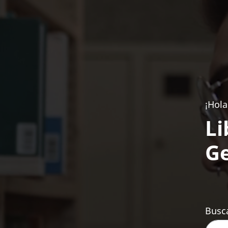
¡Hola
Li
Ge
Busca