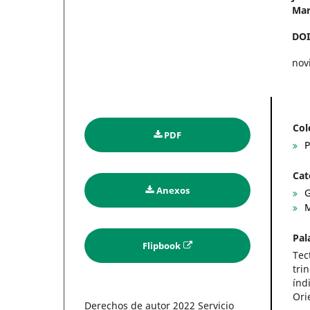
Mar
DO
nov
Col
PDF
P
Cat
Anexos
G
M
Pal
Flipbook
Tec
tri
índ
Ori
Derechos de autor 2022 Servicio