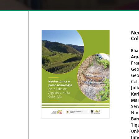
Neo
Co
Eli
Agu
Fra
Geo
Geo
Col
Jul
Kar
Mar
Ser
Nor
Bar
Tiq
Uni
Jim