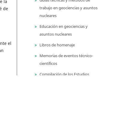
e la
trabajo en geociencias y asuntos
é de
nucleares
Educación en geociencias y
asuntos nucleares
nte el
Libros de homenaje
nan
Memorias de eventos técnico-
científicos
Compilación de los Estudios
Geológicos Oficiales en
Colombia (CEGOC)
Centenario del Servicio
Geológico Colombiano
Información