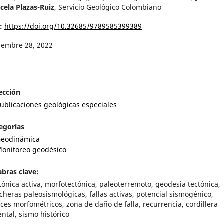
cela Plazas-Ruiz
,
Servicio Geológico Colombiano
I:
https://doi.org/10.32685/9789585399389
iembre 28, 2022
ección
ublicaciones geológicas especiales
egorías
eodinámica
onitoreo geodésico
abras clave:
tónica activa, morfotectónica, paleoterremoto, geodesia tectónica,
ncheras paleosismológicas, fallas activas, potencial sismogénico,
ices morfométricos, zona de daño de falla, recurrencia, cordillera
ental, sismo histórico