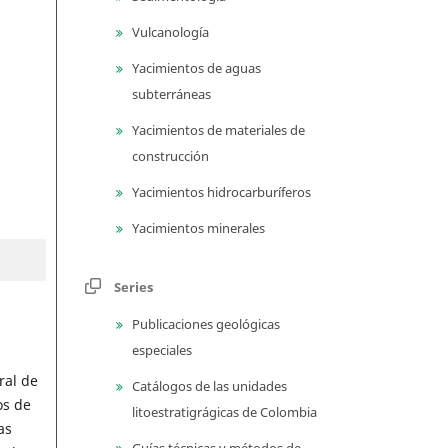
Vulcanología
Yacimientos de aguas
subterráneas
Yacimientos de materiales de
construcción
Yacimientos hidrocarburíferos
Yacimientos minerales
Series
Publicaciones geológicas
especiales
eral de
Catálogos de las unidades
os de
litoestratigrágicas de Colombia
cas
Guías técnicas y métodos de