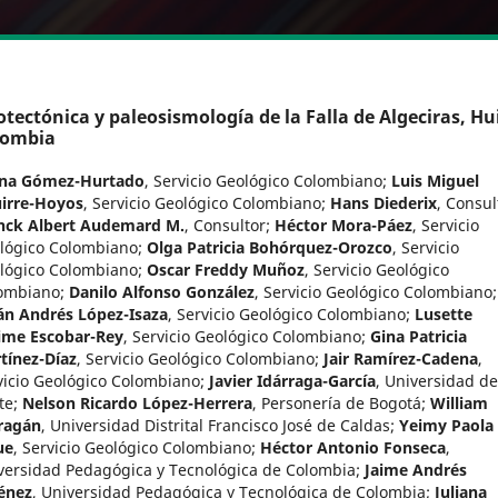
tectónica y paleosismología de la Falla de Algeciras, Hui
lombia
ana Gómez-Hurtado
,
Servicio Geológico Colombiano
;
Luis Miguel
irre-Hoyos
,
Servicio Geológico Colombiano
;
Hans Diederix
,
Consul
nck Albert Audemard M.
,
Consultor
;
Héctor Mora-Páez
,
Servicio
lógico Colombiano
;
Olga Patricia Bohórquez-Orozco
,
Servicio
lógico Colombiano
;
Oscar Freddy Muñoz
,
Servicio Geológico
ombiano
;
Danilo Alfonso González
,
Servicio Geológico Colombiano
;
ián Andrés López-Isaza
,
Servicio Geológico Colombiano
;
Lusette
ime Escobar-Rey
,
Servicio Geológico Colombiano
;
Gina Patricia
tínez-Díaz
,
Servicio Geológico Colombiano
;
Jair Ramírez-Cadena
,
vicio Geológico Colombiano
;
Javier Idárraga-García
,
Universidad de
te
;
Nelson Ricardo López-Herrera
,
Personería de Bogotá
;
William
ragán
,
Universidad Distrital Francisco José de Caldas
;
Yeimy Paola
ue
,
Servicio Geológico Colombiano
;
Héctor Antonio Fonseca
,
versidad Pedagógica y Tecnológica de Colombia
;
Jaime Andrés
énez
,
Universidad Pedagógica y Tecnológica de Colombia
;
Juliana