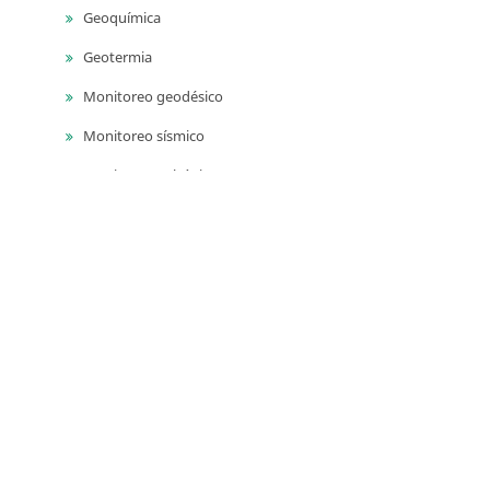
Geoquímica
Geotermia
Monitoreo geodésico
Monitoreo sísmico
Monitoreo volcánico
Paleontología
Petrografía ígnea
Sedimentología
Vulcanología
Yacimientos de aguas subterráneas
Yacimientos de materiales de construcción
Yacimientos hidrocarburíferos
Yacimientos minerales