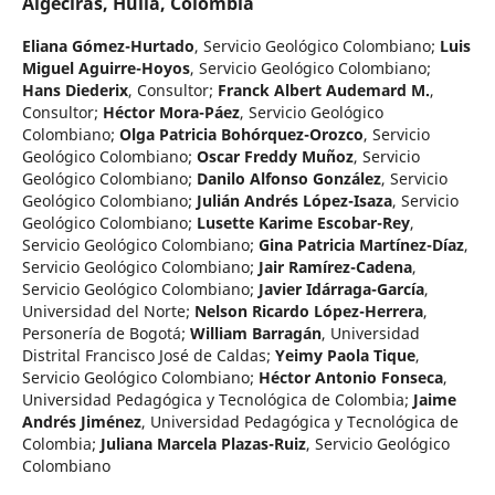
Algeciras, Huila, Colombia
Eliana Gómez-Hurtado
,
Servicio Geológico Colombiano
;
Luis
Miguel Aguirre-Hoyos
,
Servicio Geológico Colombiano
;
Hans Diederix
,
Consultor
;
Franck Albert Audemard M.
,
Consultor
;
Héctor Mora-Páez
,
Servicio Geológico
Colombiano
;
Olga Patricia Bohórquez-Orozco
,
Servicio
Geológico Colombiano
;
Oscar Freddy Muñoz
,
Servicio
Geológico Colombiano
;
Danilo Alfonso González
,
Servicio
Geológico Colombiano
;
Julián Andrés López-Isaza
,
Servicio
Geológico Colombiano
;
Lusette Karime Escobar-Rey
,
Servicio Geológico Colombiano
;
Gina Patricia Martínez-Díaz
,
Servicio Geológico Colombiano
;
Jair Ramírez-Cadena
,
Servicio Geológico Colombiano
;
Javier Idárraga-García
,
Universidad del Norte
;
Nelson Ricardo López-Herrera
,
Personería de Bogotá
;
William Barragán
,
Universidad
Distrital Francisco José de Caldas
;
Yeimy Paola Tique
,
Servicio Geológico Colombiano
;
Héctor Antonio Fonseca
,
Universidad Pedagógica y Tecnológica de Colombia
;
Jaime
Andrés Jiménez
,
Universidad Pedagógica y Tecnológica de
Colombia
;
Juliana Marcela Plazas-Ruiz
,
Servicio Geológico
Colombiano