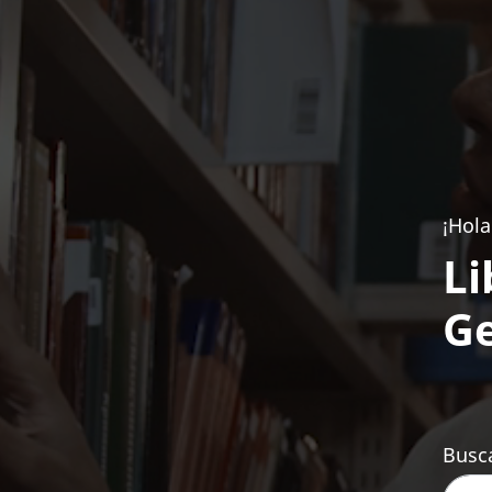
¡Hola
Li
Ge
Busca