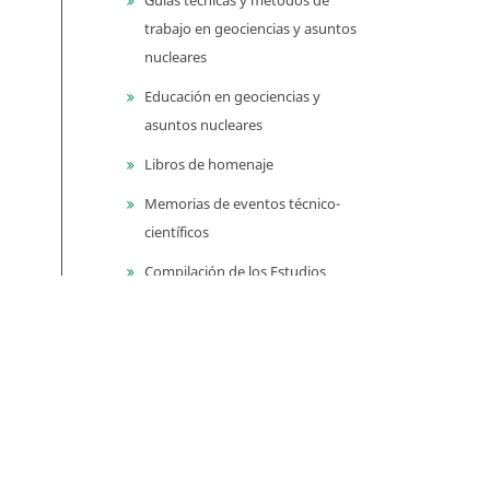
trabajo en geociencias y asuntos
nucleares
Educación en geociencias y
asuntos nucleares
Libros de homenaje
Memorias de eventos técnico-
científicos
Compilación de los Estudios
Geológicos Oficiales en
Colombia (CEGOC)
Centenario del Servicio
Geológico Colombiano
Información