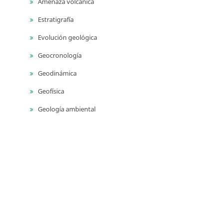
Amenaza volcánica
Estratigrafía
Evolución geológica
Geocronología
Geodinámica
Geofísica
Geología ambiental
Geología para ingeniería
Geomorfología
Geoquímica
Geotermia
Monitoreo geodésico
Monitoreo sísmico