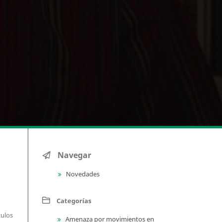
Navegar
Novedades
Categorías
tulos
Amenaza por movimientos en