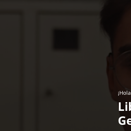
¡Hola
Li
Ge