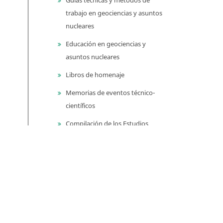
trabajo en geociencias y asuntos
nucleares
Educación en geociencias y
asuntos nucleares
Libros de homenaje
Memorias de eventos técnico-
científicos
Compilación de los Estudios
Geológicos Oficiales en
Colombia (CEGOC)
Centenario del Servicio
Geológico Colombiano
Información