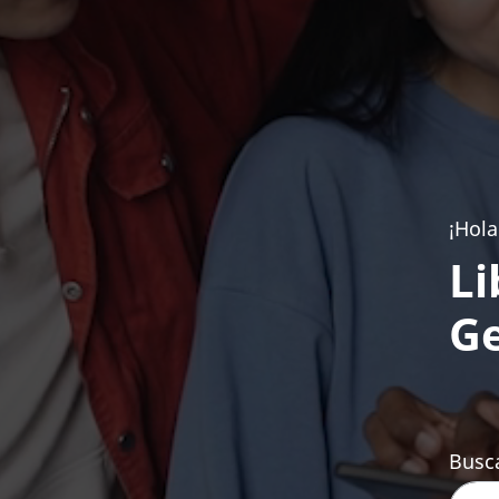
¡Hola
Li
Ge
Busca