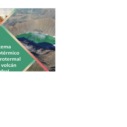
ema geotérmico hidrotermal
del volcán Azufral