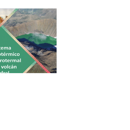
ema geotérmico hidrotermal
del volcán Azufral