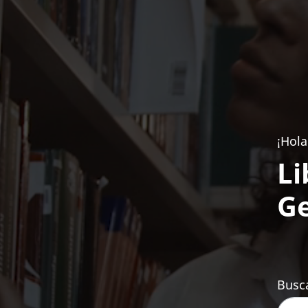
¡Hola
Li
Ge
Busca