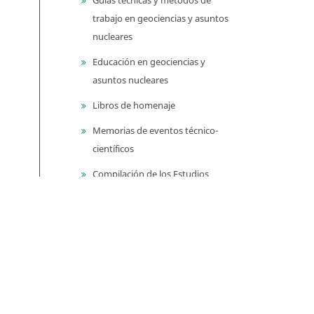
trabajo en geociencias y asuntos
nucleares
Educación en geociencias y
asuntos nucleares
Libros de homenaje
Memorias de eventos técnico-
científicos
Compilación de los Estudios
Geológicos Oficiales en
Colombia (CEGOC)
Centenario del Servicio
Geológico Colombiano
Información