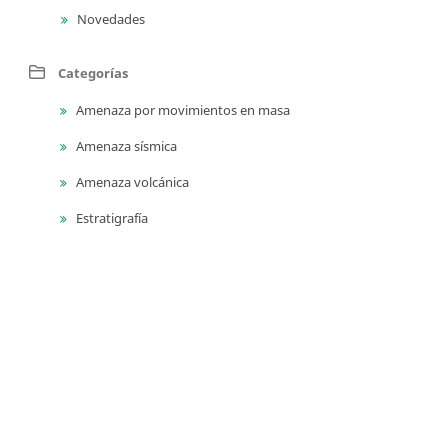
Novedades
Categorías
Amenaza por movimientos en masa
Amenaza sísmica
Amenaza volcánica
Estratigrafía
Evolución geológica
Geocronología
Geodinámica
Geofísica
Geología ambiental
Geología para ingeniería