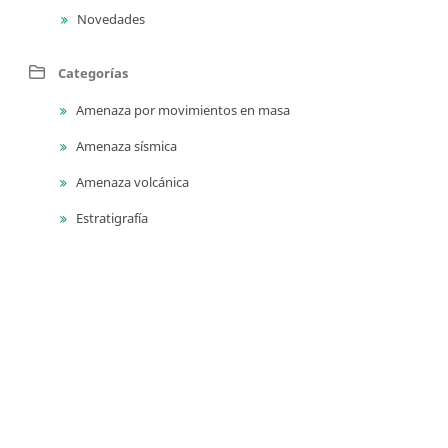
Novedades
Categorías
Amenaza por movimientos en masa
Amenaza sísmica
Amenaza volcánica
Estratigrafía
Evolución geológica
Geocronología
Geodinámica
Geofísica
Geología ambiental
Geología para ingeniería