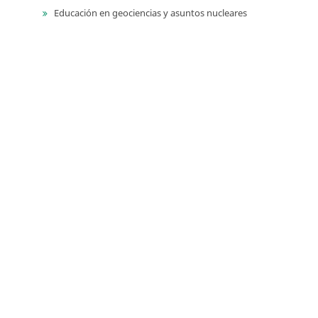
Educación en geociencias y asuntos nucleares
Libros de homenaje
Memorias de eventos técnico-científicos
Compilación de los Estudios Geológicos Oficiales en
Colombia (CEGOC)
Centenario del Servicio Geológico Colombiano
Información
Para lectores/as
Para autores
Para bibliotecarios
Tutoriales
Enviar un archivo