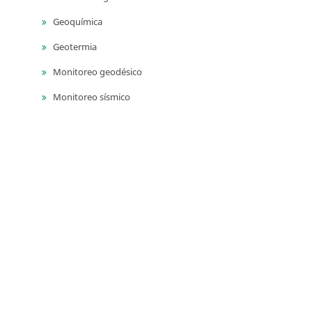
Geoquímica
Geotermia
Monitoreo geodésico
Monitoreo sísmico
Monitoreo volcánico
Paleontología
Petrografía ígnea
Sedimentología
Vulcanología
Yacimientos de aguas subterráneas
Yacimientos de materiales de construcción
Yacimientos hidrocarburíferos