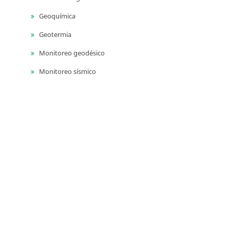
Geoquímica
Geotermia
Monitoreo geodésico
Monitoreo sísmico
Monitoreo volcánico
Paleontología
Petrografía ígnea
Sedimentología
Vulcanología
Yacimientos de aguas subterráneas
Yacimientos de materiales de construcción
Yacimientos hidrocarburíferos