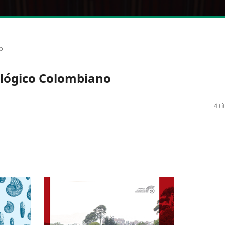
o
ológico Colombiano
4 tí