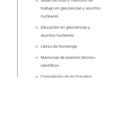
trabajo en geociencias y asuntos
nucleares
Educación en geociencias y
asuntos nucleares
Libros de homenaje
Memorias de eventos técnico-
científicos
Compilación de los Estudios
Geológicos Oficiales en
Colombia (CEGOC)
Centenario del Servicio
Geológico Colombiano
Información