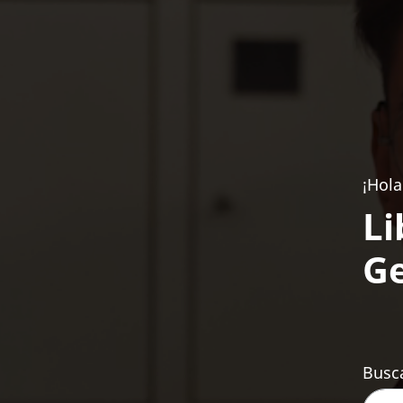
¡Hola
Li
Ge
Busca