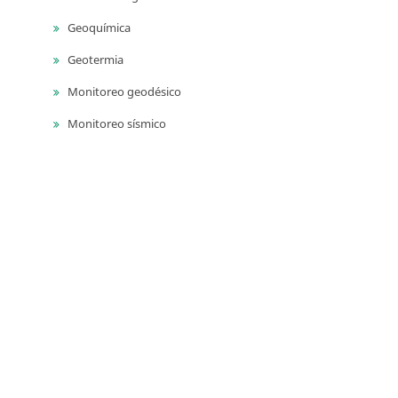
Geoquímica
Geotermia
Monitoreo geodésico
Monitoreo sísmico
Monitoreo volcánico
Paleontología
Petrografía ígnea
Sedimentología
Vulcanología
Yacimientos de aguas subterráneas
Yacimientos de materiales de construcción
Yacimientos hidrocarburíferos