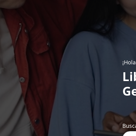
¡Hola
Li
Ge
Busca