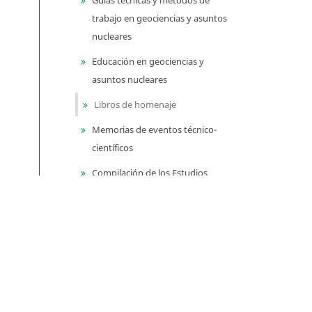
trabajo en geociencias y asuntos
nucleares
Educación en geociencias y
asuntos nucleares
Libros de homenaje
Memorias de eventos técnico-
científicos
Compilación de los Estudios
Geológicos Oficiales en
Colombia (CEGOC)
Centenario del Servicio
Geológico Colombiano
Información