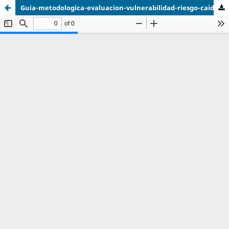
Guia-metodologica-evaluacion-vulnerabilidad-riesgo-caidas-material-piroclastico-transportado-viento.pdf