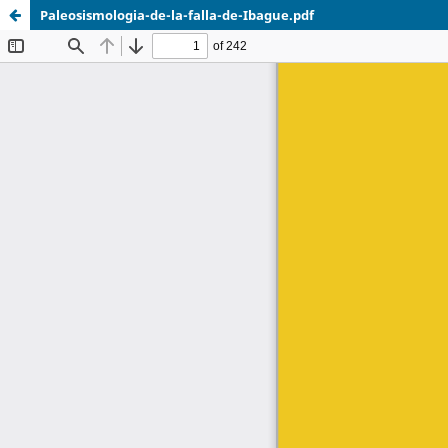
Paleosismologia-de-la-falla-de-Ibague.pdf