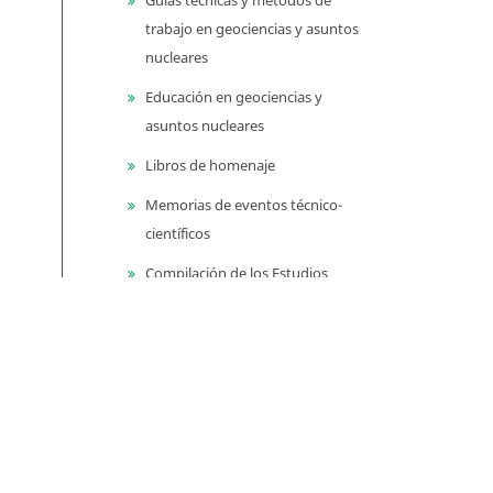
trabajo en geociencias y asuntos
nucleares
Educación en geociencias y
asuntos nucleares
Libros de homenaje
Memorias de eventos técnico-
científicos
Compilación de los Estudios
Geológicos Oficiales en
Colombia (CEGOC)
Centenario del Servicio
Geológico Colombiano
Información