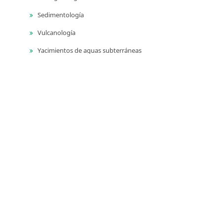
Sedimentología
Vulcanología
Yacimientos de aguas subterráneas
Yacimientos de materiales de construcción
Yacimientos hidrocarburíferos
Yacimientos minerales
Series
Publicaciones geológicas especiales
Catálogos de las unidades litoestratigrágicas de
Colombia
Guías técnicas y métodos de trabajo en geociencias y
asuntos nucleares