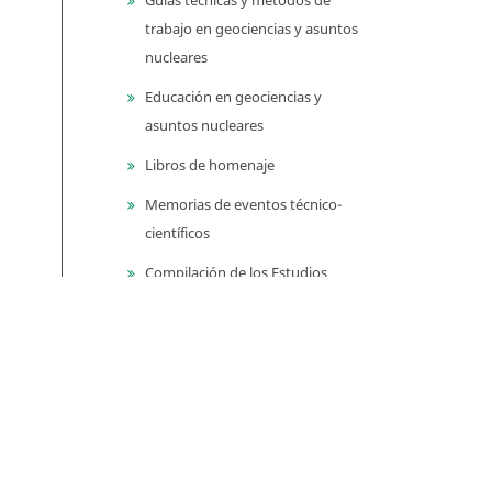
trabajo en geociencias y asuntos
nucleares
Educación en geociencias y
asuntos nucleares
Libros de homenaje
Memorias de eventos técnico-
científicos
Compilación de los Estudios
Geológicos Oficiales en
Colombia (CEGOC)
Centenario del Servicio
Geológico Colombiano
Información