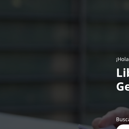
¡Hola
Li
Ge
Busca