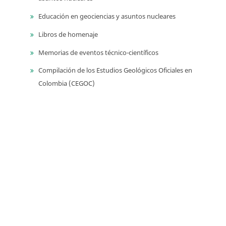
Educación en geociencias y asuntos nucleares
Libros de homenaje
Memorias de eventos técnico-científicos
Compilación de los Estudios Geológicos Oficiales en
Colombia (CEGOC)
Centenario del Servicio Geológico Colombiano
Información
Para lectores/as
Para autores
Para bibliotecarios
Tutoriales