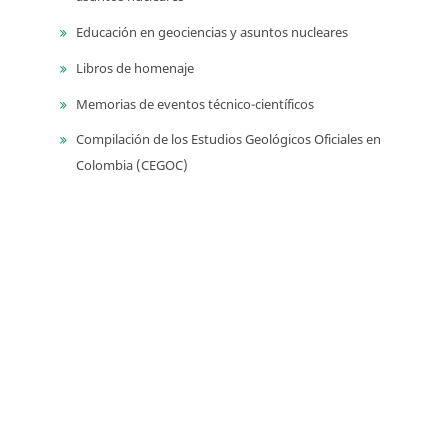
Educación en geociencias y asuntos nucleares
Libros de homenaje
Memorias de eventos técnico-científicos
Compilación de los Estudios Geológicos Oficiales en
Colombia (CEGOC)
Centenario del Servicio Geológico Colombiano
Información
Para lectores/as
Para autores
Para bibliotecarios
Tutoriales