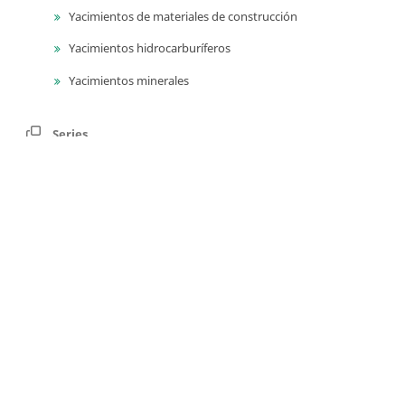
Yacimientos de materiales de construcción
Yacimientos hidrocarburíferos
Yacimientos minerales
Series
Publicaciones geológicas especiales
Catálogos de las unidades litoestratigrágicas de
Colombia
Guías técnicas y métodos de trabajo en geociencias y
asuntos nucleares
Educación en geociencias y asuntos nucleares
Libros de homenaje
Memorias de eventos técnico-científicos