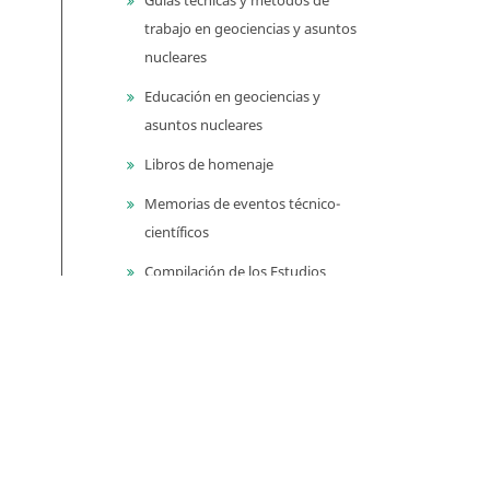
trabajo en geociencias y asuntos
nucleares
Educación en geociencias y
asuntos nucleares
Libros de homenaje
Memorias de eventos técnico-
científicos
Compilación de los Estudios
Geológicos Oficiales en
Colombia (CEGOC)
Centenario del Servicio
Geológico Colombiano
Información