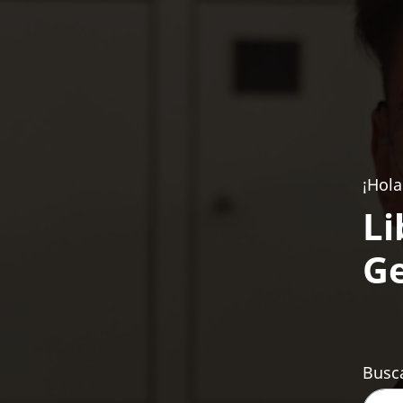
¡Hola
Li
Ge
Busca