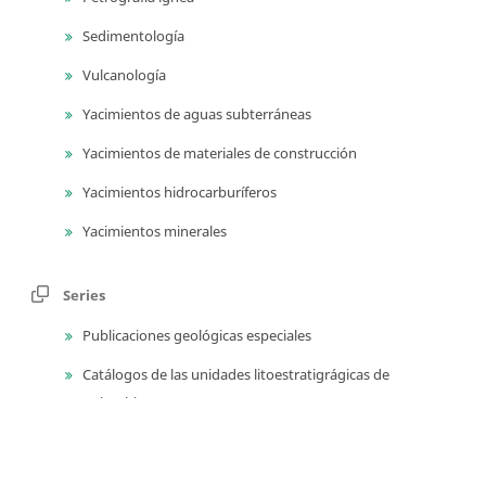
Sedimentología
Vulcanología
Yacimientos de aguas subterráneas
Yacimientos de materiales de construcción
Yacimientos hidrocarburíferos
Yacimientos minerales
Series
Publicaciones geológicas especiales
Catálogos de las unidades litoestratigrágicas de
Colombia
Guías técnicas y métodos de trabajo en geociencias y
asuntos nucleares