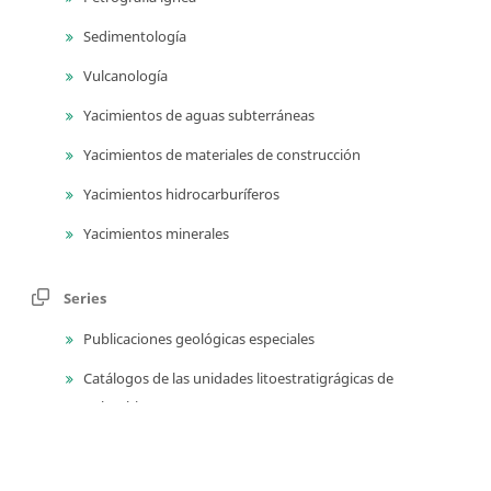
Sedimentología
Vulcanología
Yacimientos de aguas subterráneas
Yacimientos de materiales de construcción
Yacimientos hidrocarburíferos
Yacimientos minerales
Series
Publicaciones geológicas especiales
Catálogos de las unidades litoestratigrágicas de
Colombia
Guías técnicas y métodos de trabajo en geociencias y
asuntos nucleares